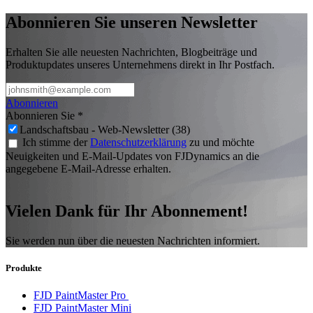
Abonnieren Sie unseren Newsletter
Erhalten Sie alle neuesten Nachrichten, Blogbeiträge und
Produktupdates unseres Unternehmens direkt in Ihr Postfach.
Abonnieren
Abonnieren Sie
*
Landschaftsbau - Web-Newsletter (38)
Ich stimme der
Datenschutzerklärung
zu und möchte
Neuigkeiten und E-Mail-Updates von FJDynamics an die
angegebene E-Mail-Adresse erhalten.
Vielen Dank für Ihr Abonnement!
Sie werden nun über die neuesten Nachrichten informiert.
Produkte
FJD PaintMaster Pro
FJD PaintMaster Mini