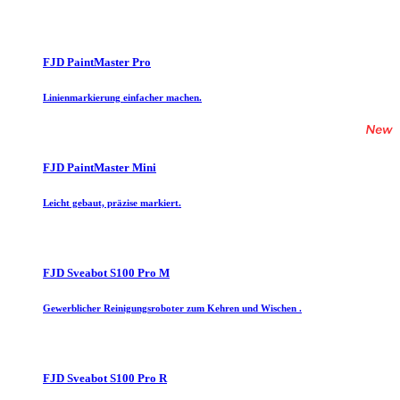
FJD PaintMaster Pro
Linienmarkierung einfacher machen.
FJD PaintMaster Mini
Leicht gebaut, präzise markiert.
FJD Sveabot S100 Pro M
Gewerblicher Reinigungsroboter zum Kehren und Wischen .
FJD Sveabot S100 Pro R