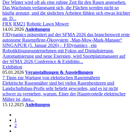
Der Winter wird oft als eine ruhige Zeit für den Rasen angesehen.
Das Wachstum verlangsamt sich, die Flächen werden nicht so
häufig genutzt, und die täglichen Arbeiten fühlen sich etwas leichter
an. D...
FRX
RM21
Robotic Lawn Mower
14.01.2026
Anleitungen
FJDynamics präsentiert auf der SFMA 2026 das branchenweit erste
autonome Rasenpflege-Ökosystem „Map-Mow-Mark-Manage“
SINGAPUR (5. Januar 2026) – FJDynamics , ein
Robotiklösungsunternehmen mit Fokus auf Digitalisierung,
Automatisierung und neue Energien, wird Sportplatzmanager auf
der SFMA 2026 Conference & Exhibitio...
Exhibition
05.01.2026
Veranstaltungen & Ausstellungen
7 Tipps zur Wartung von elektrischen Rasenmähern
Elektrische Rasenmäher sind bei vielen Rasenbesitzern und
Landschaftsbau-Profis sehr beliebt geworden, und es ist nicht
schwer zu verstehen, warum. Einer der Hauptvorteile elektrischer
Mäher ist, dass...
15.12.2025
Anleitungen
1
2