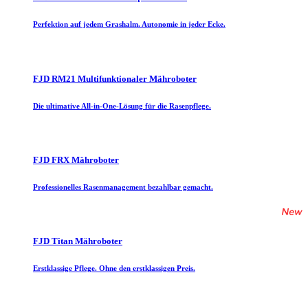
Perfektion auf jedem Grashalm. Autonomie in jeder Ecke.
FJD RM21 Multifunktionaler Mähroboter
Die ultimative All-in-One-Lösung für die Rasenpflege.
FJD FRX Mähroboter
Professionelles Rasenmanagement bezahlbar gemacht.
FJD Titan Mähroboter
Erstklassige Pflege. Ohne den erstklassigen Preis.