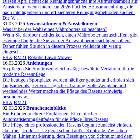
Diesen April richtet die Reinigungsbranche ihre Aufmerksamkeit auf
Amsterdam, wenn Interclean 2026 Fachleute zusammenbringt, die
nach intelligenteren und effizienteren Reinigungsmethoden suchen.
Die V...
31.03.2026
Veranstaltungen & Ausstellungen
Was ist bei der Wahl eines Mähroboters zu beachten?
Wenn Sie darüber nachdenken, einen Mähroboter anzuschaffen, gibt
es einige Dinge, die Sie vor der Auswahl berücksichtigen sollten.
Daher fühlen Sie sich in diesem Prozess vielleicht ein wenig
eingesch...
FRX
RM21
Robotic Lawn Mower
16.03.2026
Anleitungen
So pflegen Sie Sportrasen gleichmäßig: bewährte Verfahren für die
moderne Rasenpflege
Die heutigen Sportplätze werden häufiger genutzt und erholen sich
langsamer als je zuvor. Tägliches Training, volle Zeitpläne und
wechselndes Wetter machen die Pflege des Rasens schwierig,
besonders w...
FRX
RM21
02.03.2026
Brancheneinblicke
Ein Roboter, mehrere Funktionen: Ein einfacher
Automatisierungsleitfaden für die Pflege Ihres Rasens
Die Pflege eines professionellen Rasens beginnt zunächst einfach,
aber die „To-do“-Liste gerät schnell außer Kontrolle. Zwischen
Mähen, Linienmarkierung, dem Beseitigen von Schmutz und dem