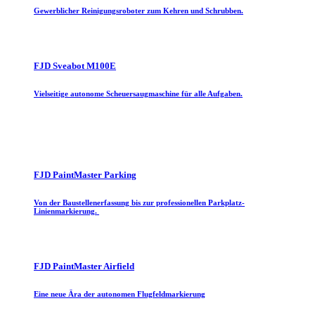
Gewerblicher Reinigungsroboter zum Kehren und Schrubben.
FJD Sveabot M100E
Vielseitige autonome Scheuersaugmaschine für alle Aufgaben.
FJD PaintMaster Parking
Von der Baustellenerfassung bis zur professionellen Parkplatz-
Linienmarkierung.
FJD PaintMaster Airfield
Eine neue Ära der autonomen Flugfeldmarkierung