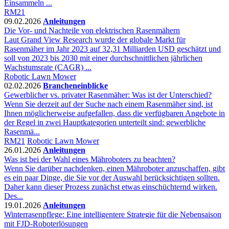
Einsammeln ...
RM21
09.02.2026
Anleitungen
Die Vor- und Nachteile von elektrischen Rasenmähern
Laut Grand View Research wurde der globale Markt für
Rasenmäher im Jahr 2023 auf 32,31 Milliarden USD geschätzt und
soll von 2023 bis 2030 mit einer durchschnittlichen jährlichen
Wachstumsrate (CAGR) ...
Robotic Lawn Mower
02.02.2026
Brancheneinblicke
Gewerblicher vs. privater Rasenmäher: Was ist der Unterschied?
Wenn Sie derzeit auf der Suche nach einem Rasenmäher sind, ist
Ihnen möglicherweise aufgefallen, dass die verfügbaren Angebote in
der Regel in zwei Hauptkategorien unterteilt sind: gewerbliche
Rasenmä...
RM21
Robotic Lawn Mower
26.01.2026
Anleitungen
Was ist bei der Wahl eines Mähroboters zu beachten?
Wenn Sie darüber nachdenken, einen Mähroboter anzuschaffen, gibt
es ein paar Dinge, die Sie vor der Auswahl berücksichtigen sollten.
Daher kann dieser Prozess zunächst etwas einschüchternd wirken.
Des...
19.01.2026
Anleitungen
Winterrasenpflege: Eine intelligentere Strategie für die Nebensaison
mit FJD-Roboterlösungen