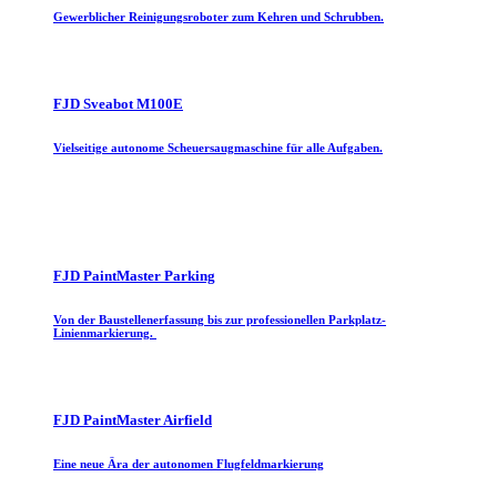
Gewerblicher Reinigungsroboter zum Kehren und Schrubben.
FJD Sveabot M100E
Vielseitige autonome Scheuersaugmaschine für alle Aufgaben.
FJD PaintMaster Parking
Von der Baustellenerfassung bis zur professionellen Parkplatz-
Linienmarkierung.
FJD PaintMaster Airfield
Eine neue Ära der autonomen Flugfeldmarkierung