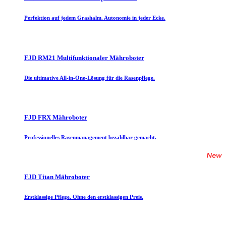
Perfektion auf jedem Grashalm. Autonomie in jeder Ecke.
FJD RM21 Multifunktionaler Mähroboter
Die ultimative All-in-One-Lösung für die Rasenpflege.
FJD FRX Mähroboter
Professionelles Rasenmanagement bezahlbar gemacht.
FJD Titan Mähroboter
Erstklassige Pflege. Ohne den erstklassigen Preis.