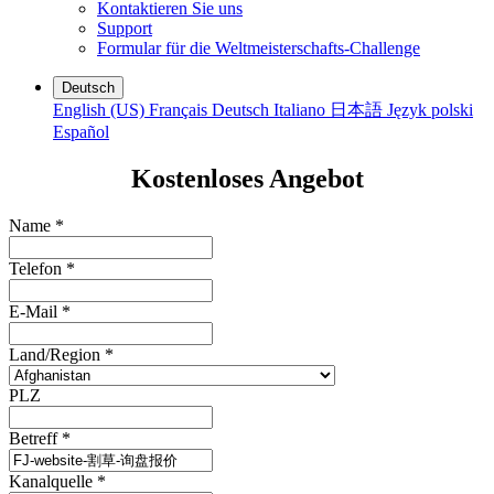
Kontaktieren Sie uns
Support
Formular für die Weltmeisterschafts-Challenge
Deutsch
English (US)
Français
Deutsch
Italiano
日本語
Język polski
Español
Kostenloses Angebot
Name
*
Telefon
*
E-Mail
*
Land/Region
*
PLZ
Betreff
*
Kanalquelle
*