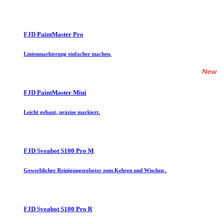
FJD PaintMaster Pro
Linienmarkierung einfacher machen.
FJD PaintMaster Mini
Leicht gebaut, präzise markiert.
FJD Sveabot S100 Pro M
Gewerblicher Reinigungsroboter zum Kehren und Wischen .
FJD Sveabot S100 Pro R