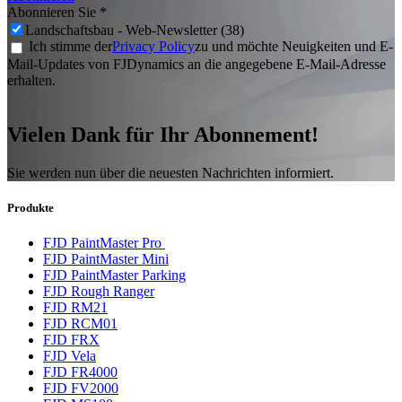
Abonnieren Sie
*
Landschaftsbau - Web-Newsletter (38)
Ich stimme der
Privacy Policy
zu und möchte Neuigkeiten und E-
Mail-Updates von FJDynamics an die angegebene E-Mail-Adresse
erhalten.
Vielen Dank für Ihr Abonnement!
Sie werden nun über die neuesten Nachrichten informiert.
Produkte
FJD PaintMaster Pro
FJD PaintMaster Mini
FJD PaintMaster Parking
FJD Rough Ranger
FJD RM21
FJD RCM01
FJD FRX
FJD Vela
FJD FR4000
FJD FV2000