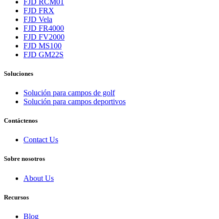
FJD RCM01
FJD FRX
FJD Vela
FJD FR4000
FJD FV2000
FJD MS100
FJD GM22S
Soluciones
Solución para campos de golf
Solución para campos deportivos
Contáctenos
Contact Us
Sobre nosotros
About Us
Recursos
Blog