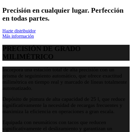
Precisión en cualquier lugar. Perfección
en todas partes.
Hazte distribuidor
Más información
PRECISIÓN DE GRADO
MILIMÉTRICO
Incorpora una estación total de alta precisión con un
prisma de seguimiento automático, que ofrece exactitud
milimétrica en tiempo real y marcado de líneas totalmente
automatizado.
Depósito de pintura de alta capacidad de 25 l, que reduce
significativamente la necesidad de recargas frecuentes y
maximiza la eficiencia en operaciones a gran escala.
Equipada con neumáticos con tacos que reducen
significativamente el deslizamiento y garantizan un