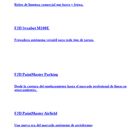
Robot de limpieza comercial que barre y friega.
FJD Sveabot M100E
Fregadora autónoma versátil para todo tipo de tareas.
FJD PaintMaster Parking
Desde la captura del emplazamiento hasta el marcado profesional de líneas en
aparcamientos.
FJD PaintMaster Airfield
Una nueva era del marcado autónomo de aeródromos