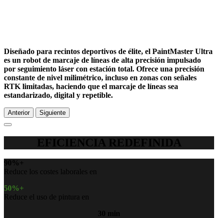
Diseñado para recintos deportivos de élite, el PaintMaster Ultra
Navegación RTK
es un robot de marcaje de líneas de alta precisión impulsado
por seguimiento láser con estación total. Ofrece una precisión
constante de nivel milimétrico, incluso en zonas con señales
RTK limitadas, haciendo que el marcaje de líneas sea
estandarizado, digital y repetible.
Anterior
Siguiente
EFICIENCIA REDEFINIDA
90%+
Reduce los costes laborales en
50%+
Reduce el uso de pintura en
30 min