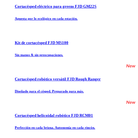
Cortacésped eléctrico para greens FJD GM22S
Apuesta por lo ecológico en cada estación.
Kit de cortacésped FJD MS100
Sin manos & sin preocupaciones.
Cortacésped robótico versátil FJD Rough Ranger
Diseñado para el césped. Preparado para más.
Cortacésped helicoidal robótico FJD RCM01
Perfección en cada brizna. Autonomía en cada rincón.