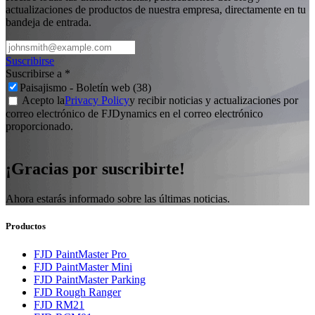
actualizaciones de productos de nuestra empresa, directamente en tu
bandeja de entrada.
Suscribirse
Suscribirse a
*
Paisajismo - Boletín web (38)
Acepto la
Privacy Policy
y recibir noticias y actualizaciones por
correo electrónico de FJDynamics en el correo electrónico
proporcionado.
¡Gracias por suscribirte!
Ahora estarás informado sobre las últimas noticias.
Productos
FJD PaintMaster Pro
FJD PaintMaster Mini
FJD PaintMaster Parking
FJD Rough Ranger
FJD RM21