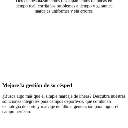
Detecte desplazamientos o solapamientos de líneas en
tiempo real, corrija los problemas a tiempo y garantice
marcajes uniformes y sin errores.
Estadios profesionales con voladizos
Mejore la gestión de su césped
Estadios profesionales estándar al aire libre
¿Busca algo más que el simple marcaje de líneas? Descubra nuestras
soluciones integrales para campos deportivos, que combinan
tecnología de corte y marcaje de última generación para lograr el
campo perfecto.