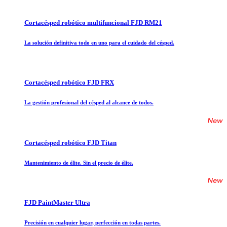
Cortacésped robótico multifuncional FJD RM21
La solución definitiva todo en uno para el cuidado del césped.
Cortacésped robótico FJD FRX
La gestión profesional del césped al alcance de todos.
Cortacésped robótico FJD Titan
Mantenimiento de élite. Sin el precio de élite.
FJD PaintMaster Ultra
Precisión en cualquier lugar, perfección en todas partes.