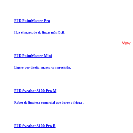
FJD PaintMaster Pro
Haz el marcado de líneas más fácil.
FJD PaintMaster Mini
Ligero por diseño, marca con precisión.
FJD Sveabot S100 Pro M
Robot de limpieza comercial que barre y friega .
FJD Sveabot S100 Pro R