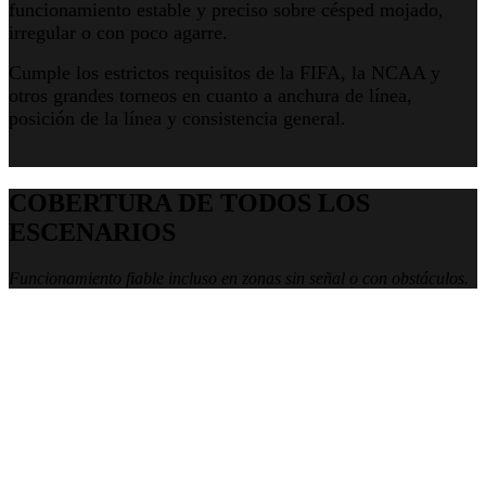
funcionamiento estable y preciso sobre césped mojado,
irregular o con poco agarre.
Cumple los estrictos requisitos de la FIFA, la NCAA y
otros grandes torneos en cuanto a anchura de línea,
posición de la línea y consistencia general.
COBERTURA DE TODOS LOS
ESCENARIOS
Funcionamiento fiable incluso en zonas sin señal o con obstáculos.
Estación total