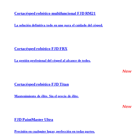
Cortacésped robótico multifuncional FJD RM21
La solución definitiva todo en uno para el cuidado del césped.
Cortacésped robótico FJD FRX
La gestión profesional del césped al alcance de todos.
Cortacésped robótico FJD Titan
Mantenimiento de élite. Sin el precio de élite.
FJD PaintMaster Ultra
Precisión en cualquier lugar, perfección en todas partes.