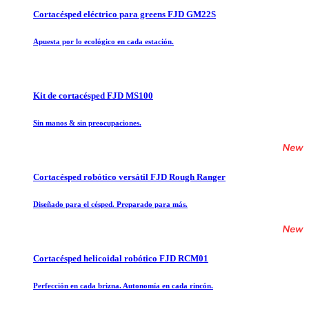
Cortacésped eléctrico para greens FJD GM22S
Apuesta por lo ecológico en cada estación.
Kit de cortacésped FJD MS100
Sin manos & sin preocupaciones.
Cortacésped robótico versátil FJD Rough Ranger
Diseñado para el césped. Preparado para más.
Cortacésped helicoidal robótico FJD RCM01
Perfección en cada brizna. Autonomía en cada rincón.