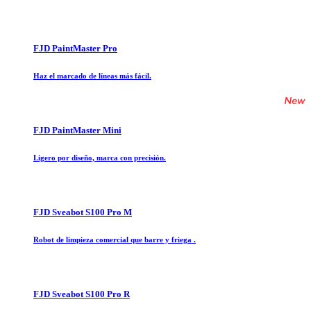
FJD PaintMaster Pro
Haz el marcado de líneas más fácil.
FJD PaintMaster Mini
Ligero por diseño, marca con precisión.
FJD Sveabot S100 Pro M
Robot de limpieza comercial que barre y friega .
FJD Sveabot S100 Pro R