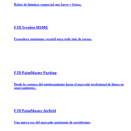
Robot de limpieza comercial que barre y friega.
FJD Sveabot M100E
Fregadora autónoma versátil para todo tipo de tareas.
FJD PaintMaster Parking
Desde la captura del emplazamiento hasta el marcado profesional de líneas en
aparcamientos.
FJD PaintMaster Airfield
Una nueva era del marcado autónomo de aeródromos