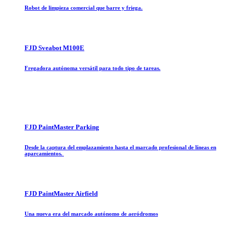
Robot de limpieza comercial que barre y friega.
FJD Sveabot M100E
Fregadora autónoma versátil para todo tipo de tareas.
FJD PaintMaster Parking
Desde la captura del emplazamiento hasta el marcado profesional de líneas en
aparcamientos.
FJD PaintMaster Airfield
Una nueva era del marcado autónomo de aeródromos