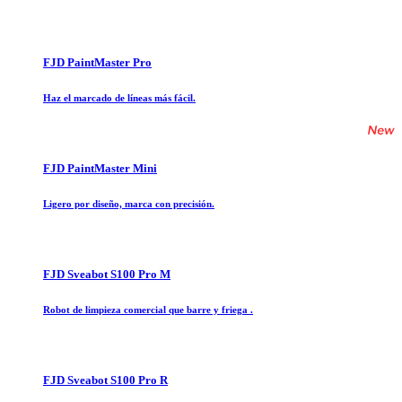
FJD PaintMaster Pro
Haz el marcado de líneas más fácil.
FJD PaintMaster Mini
Ligero por diseño, marca con precisión.
FJD Sveabot S100 Pro M
Robot de limpieza comercial que barre y friega .
FJD Sveabot S100 Pro R