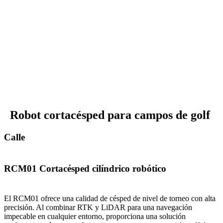
Gestión de dispositivos
Seguimiento en tiempo real y monitorización del estado.
Gestión de mapas
Edición y envío en línea.
Planificación inteligente de rutas
Enrutamiento inteligente para flujos de trabajo eficientes.
Robot cortacésped para campos de golf
Gestión de flotas
Calle
Coordinación de múltiples máquinas y múltiples zonas.
RCM01 Cortacésped cilíndrico robótico
El RCM01 ofrece una calidad de césped de nivel de torneo con alta
precisión. Al combinar RTK y LiDAR para una navegación
impecable en cualquier entorno, proporciona una solución