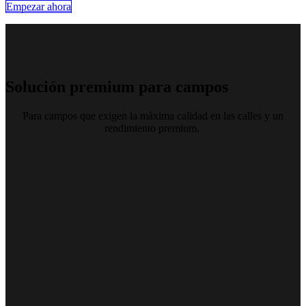
Empezar ahora​​
Solución premium para campos
Para campos que exigen la máxima calidad en las calles y un
rendimiento premium.