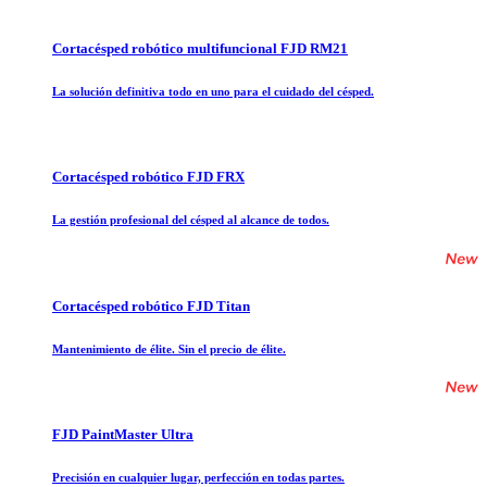
Cortacésped robótico multifuncional FJD RM21
La solución definitiva todo en uno para el cuidado del césped.
Cortacésped robótico FJD FRX
La gestión profesional del césped al alcance de todos.
Cortacésped robótico FJD Titan
Mantenimiento de élite. Sin el precio de élite.
FJD PaintMaster Ultra
Precisión en cualquier lugar, perfección en todas partes.