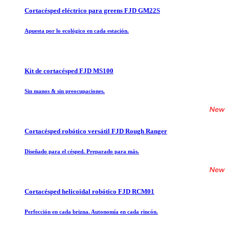
Cortacésped eléctrico para greens FJD GM22S
Apuesta por lo ecológico en cada estación.
Kit de cortacésped FJD MS100
Sin manos & sin preocupaciones.
Cortacésped robótico versátil FJD Rough Ranger
Diseñado para el césped. Preparado para más.
Cortacésped helicoidal robótico FJD RCM01
Perfección en cada brizna. Autonomía en cada rincón.