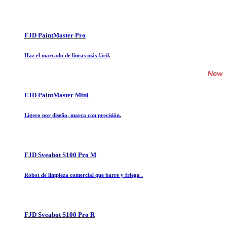
FJD PaintMaster Pro
Haz el marcado de líneas más fácil.
FJD PaintMaster Mini
Ligero por diseño, marca con precisión.
FJD Sveabot S100 Pro M
Robot de limpieza comercial que barre y friega .
FJD Sveabot S100 Pro R