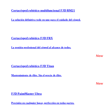
Cortacésped robótico multifuncional FJD RM21
La solución definitiva todo en uno para el cuidado del césped.
Cortacésped robótico FJD FRX
La gestión profesional del césped al alcance de todos.
Cortacésped robótico FJD Titan
Mantenimiento de élite. Sin el precio de élite.
FJD PaintMaster Ultra
Precisión en cualquier lugar, perfección en todas partes.