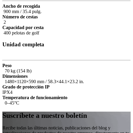
Ancho de recogida
900 mm / 35.4 pulg.
Número de cestas
2
Capacidad por cesta
400 pelotas de golf
Unidad completa
Peso
70 kg (154 lb)
Dimensiones
1480×1120×590 mm / 58.3×44.1×23.2 in.
Grado de protección IP
IPX4
Temperatura de funcionamiento
0–45°C
Suscríbete a nuestro boletín
Recibe todas las últimas noticias, publicaciones del blog y