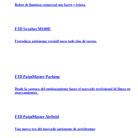
Robot de limpieza comercial que barre y friega.
FJD Sveabot M100E
Fregadora autónoma versátil para todo tipo de tareas.
FJD PaintMaster Parking
Desde la captura del emplazamiento hasta el marcado profesional de líneas en
aparcamientos.
FJD PaintMaster Airfield
Una nueva era del marcado autónomo de aeródromos