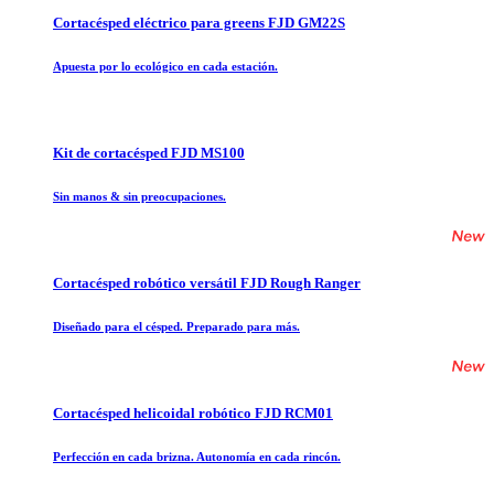
Cortacésped eléctrico para greens FJD GM22S
Apuesta por lo ecológico en cada estación.
Kit de cortacésped FJD MS100
Sin manos & sin preocupaciones.
Cortacésped robótico versátil FJD Rough Ranger
Diseñado para el césped. Preparado para más.
Cortacésped helicoidal robótico FJD RCM01
Perfección en cada brizna. Autonomía en cada rincón.