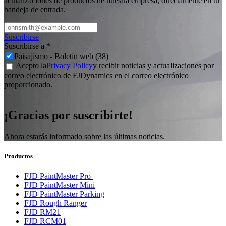
actualizaciones de productos de nuestra empresa, directamente en tu
bandeja de entrada.
Suscribirse
Suscribirse a
*
Paisajismo - Boletín web (38)
Acepto la
Privacy Policy
y recibir noticias y actualizaciones por
correo electrónico de FJDynamics en el correo electrónico
proporcionado.
¡Gracias por suscribirte!
Ahora estarás informado sobre las últimas noticias.
Productos
FJD PaintMaster Pro
FJD PaintMaster Mini
FJD PaintMaster Parking
FJD Rough Ranger
FJD RM21
FJD RCM01