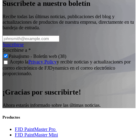
Suscríbete a nuestro boletín
Recibe todas las últimas noticias, publicaciones del blog y
actualizaciones de productos de nuestra empresa, directamente en tu
bandeja de entrada.
Suscribirse
Suscribirse a
*
Paisajismo - Boletín web (38)
Acepto la
Privacy Policy
y recibir noticias y actualizaciones por
correo electrónico de FJDynamics en el correo electrónico
proporcionado.
¡Gracias por suscribirte!
Ahora estarás informado sobre las últimas noticias.
Productos
FJD PaintMaster Pro
FJD PaintMaster Mini