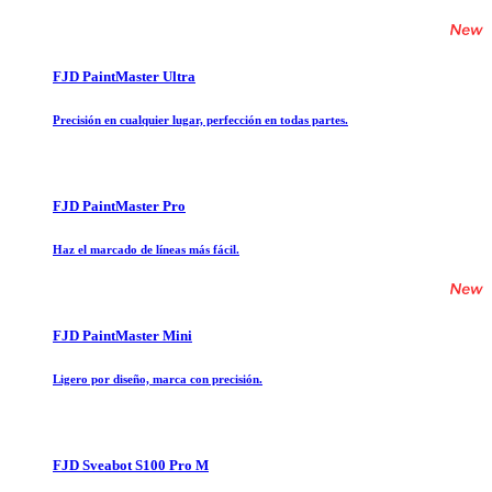
FJD PaintMaster Ultra
Precisión en cualquier lugar, perfección en todas partes.
FJD PaintMaster Pro
Haz el marcado de líneas más fácil.
FJD PaintMaster Mini
Ligero por diseño, marca con precisión.
FJD Sveabot S100 Pro M