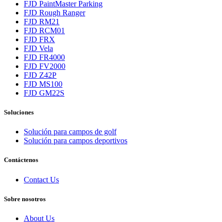
FJD PaintMaster Parking
FJD Rough Ranger
FJD RM21
FJD RCM01
FJD FRX
FJD Vela
FJD FR4000
FJD FV2000
FJD Z42P
FJD MS100
FJD GM22S
Soluciones
Solución para campos de golf
Solución para campos deportivos
Contáctenos
Contact Us
Sobre nosotros
About Us