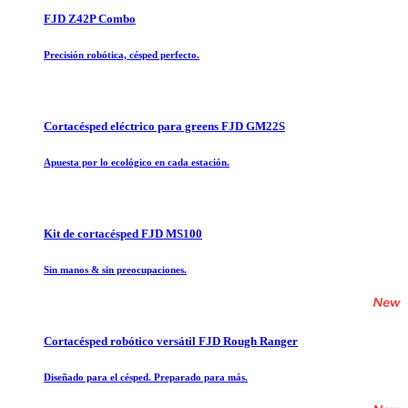
FJD Z42P Combo
Precisión robótica, césped perfecto.
Cortacésped eléctrico para greens FJD GM22S
Apuesta por lo ecológico en cada estación.
Kit de cortacésped FJD MS100
Sin manos & sin preocupaciones.
Cortacésped robótico versátil FJD Rough Ranger
Diseñado para el césped. Preparado para más.