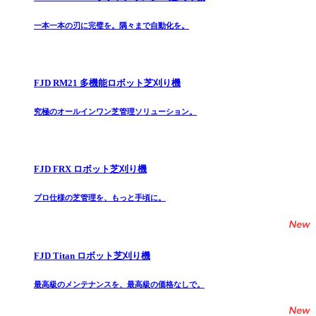
一本一本の刃に完璧を。隅々まで自動化を。
FJD RM21 多機能ロボット芝刈り機
究極のオールインワン芝管理ソリューション。
FJD FRX ロボット芝刈り機
プロ仕様の芝管理を、もっと手頃に。
FJD Titan ロボット芝刈り機
最高級のメンテナンスを、最高級の価格なしで。