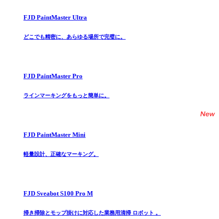
FJD PaintMaster Ultra
どこでも精密に、あらゆる場所で完璧に。
FJD PaintMaster Pro
ラインマーキングをもっと簡単に。
FJD PaintMaster Mini
軽量設計、正確なマーキング。
FJD Sveabot S100 Pro M
掃き掃除とモップ掛けに対応した業務用清掃 ロボット 。