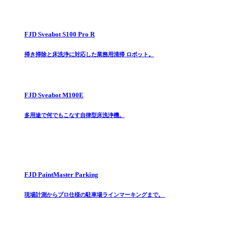
FJD Sveabot S100 Pro R
掃き掃除と床洗浄に対応した業務用清掃 ロボット。
FJD Sveabot M100E
多用途で何でもこなす自律型床洗浄機。
FJD PaintMaster Parking
現場計測からプロ仕様の駐車場ラインマーキングまで。