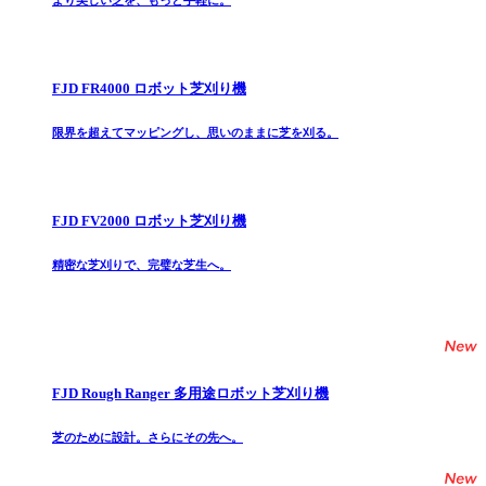
より美しい芝を、もっと手軽に。
FJD FR4000 ロボット芝刈り機
限界を超えてマッピングし、思いのままに芝を刈る。
FJD FV2000 ロボット芝刈り機
精密な芝刈りで、完璧な芝生へ。
FJD Rough Ranger 多用途ロボット芝刈り機
芝のために設計。さらにその先へ。