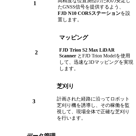
高精度な位置測位のための安定し
1
たGNSS信号を提供するよう、
FJD
N10 CORSステーション
を設
置します。
マッピング
FJD Trion S2 Max LiDAR
2
Scanner
とFJD Trion Modelを使用
して、迅速な3Dマッピングを実現
します。
芝刈り
計画された経路に沿ってロボット
3
芝刈り機を誘導し、その稼働を監
視して、現場全体で正確な芝刈り
を行います。
データ管理