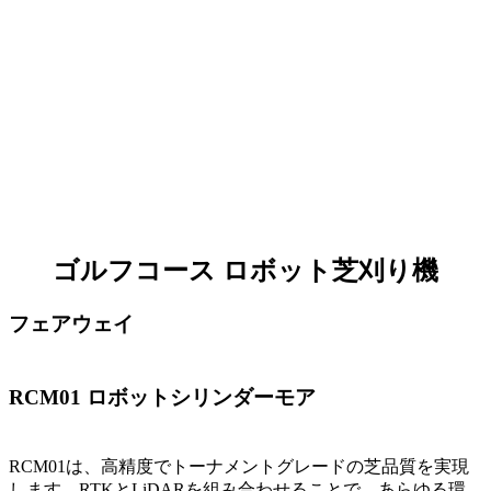
デバイス管理
リアルタイム追跡とステータス監視。
マップ管理
オンラインで編集・送信。
スマート経路計画
効率的なワークフローのためのスマートルーティング。
ゴルフコース ロボット芝刈り機
フリート管理
複数機体・複数ゾーンの協調制御。
フェアウェイ
RCM01 ロボットシリンダーモア
RCM01は、高精度でトーナメントグレードの芝品質を実現
します。RTKとLiDARを組み合わせることで、あらゆる環