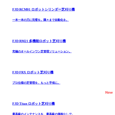
FJD RCM01 ロボットシリンダー芝刈り機
一本一本の刃に完璧を。隅々まで自動化を。
FJD RM21 多機能ロボット芝刈り機
究極のオールインワン芝管理ソリューション。
FJD FRX ロボット芝刈り機
プロ仕様の芝管理を、もっと手頃に。
FJD Titan ロボット芝刈り機
最高級のメンテナンスを、最高級の価格なしで。