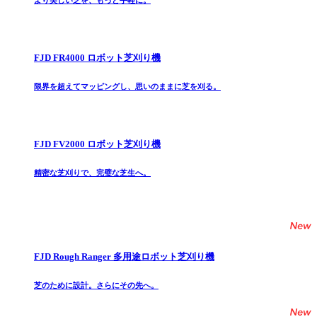
より美しい芝を、もっと手軽に。
FJD FR4000 ロボット芝刈り機
限界を超えてマッピングし、思いのままに芝を刈る。
FJD FV2000 ロボット芝刈り機
精密な芝刈りで、完璧な芝生へ。
FJD Rough Ranger 多用途ロボット芝刈り機
芝のために設計。さらにその先へ。