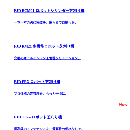
FJD RCM01 ロボットシリンダー芝刈り機
一本一本の刃に完璧を。隅々まで自動化を。
FJD RM21 多機能ロボット芝刈り機
究極のオールインワン芝管理ソリューション。
FJD FRX ロボット芝刈り機
プロ仕様の芝管理を、もっと手頃に。
FJD Titan ロボット芝刈り機
最高級のメンテナンスを、最高級の価格なしで。