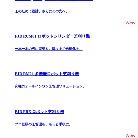
芝のために設計。さらにその先へ。
FJD RCM01 ロボットシリンダー芝刈り機
一本一本の刃に完璧を。隅々まで自動化を。
FJD RM21 多機能ロボット芝刈り機
究極のオールインワン芝管理ソリューション。
FJD FRX ロボット芝刈り機
プロ仕様の芝管理を、もっと手頃に。