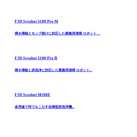
FJD Sveabot S100 Pro M
掃き掃除とモップ掛けに対応した業務用清掃 ロボット 。
FJD Sveabot S100 Pro R
掃き掃除と床洗浄に対応した業務用清掃 ロボット。
FJD Sveabot M100E
多用途で何でもこなす自律型床洗浄機。