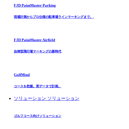
FJD PaintMaster Parking
現場計測からプロ仕様の駐車場ラインマーキングまで。
FJD PaintMaster Airfield
自律型飛行場マーキングの新時代
GolfMind
コースを把握。実データで計画。
ソリューション
ソリューション
ゴルフコース向けソリューション