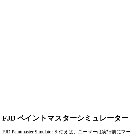
デバイス管理
リアルタイム追跡とステータス監視。
マップ管理
オンラインで編集・送信。
スマート経路計画
効率的なワークフローのためのスマートルーティング。
FJD ペイントマスターシミュレーター
フリート管理
複数機械・複数ゾーンの連携管理。
FJD Paintmaster Simulator を使えば、ユーザーは実行前にマー