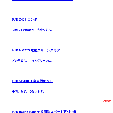
FJD Z42P コンボ
ロボットの精密さ、完璧な芝へ。
FJD GM22S 電動グリーンズモア
どの季節も、もっとグリーンに。
FJD MS100 芝刈り機キット
手間いらず、心配いらず。
FJD Rough Ranger 多用途ロボット芝刈り機