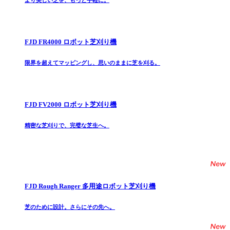
より美しい芝を、もっと手軽に。
FJD FR4000 ロボット芝刈り機
限界を超えてマッピングし、思いのままに芝を刈る。
FJD FV2000 ロボット芝刈り機
精密な芝刈りで、完璧な芝生へ。
FJD Rough Ranger 多用途ロボット芝刈り機
芝のために設計。さらにその先へ。