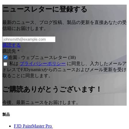
システム
ニュースレターに登録する
Android
ネットワークモード
4G/3G/2G
最新のニュース、ブログ投稿、製品の更新を直接あなたの受
ディスプレイ
信箱にお届けします。
10.1インチ、1280x800ピクセル
防水等級
購読する
IP65
電源インターフェース
購読先
*
10V—30V
造園 - ウェブニュースレター (38)
インターフェース
私は
プライバシーポリシー
に同意し、入力したメールア
レーダー × 1、4G × 1、GNSS × 2、
ドレスでFJDynamicsからのニュースおよびメール更新を受け
基地局 × 1
取ることに同意します。
ご購読ありがとうございます！
今後、最新ニュースをお届けします。
サイズ
370*370*123 mm
製品
防水等級
IP66
FJD PaintMaster Pro