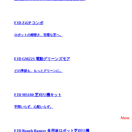
FJD Z42P コンボ
ロボットの精密さ、完璧な芝へ。
FJD GM22S 電動グリーンズモア
どの季節も、もっとグリーンに。
FJD MS100 芝刈り機キット
手間いらず、心配いらず。
FJD Rough Ranger 多用途ロボット芝刈り機