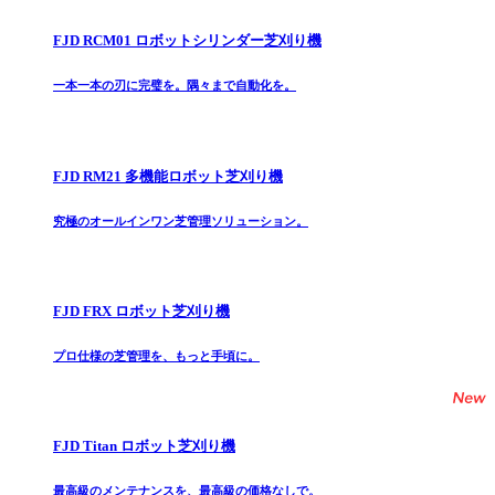
FJD RCM01 ロボットシリンダー芝刈り機
一本一本の刃に完璧を。隅々まで自動化を。
FJD RM21 多機能ロボット芝刈り機
究極のオールインワン芝管理ソリューション。
FJD FRX ロボット芝刈り機
プロ仕様の芝管理を、もっと手頃に。
FJD Titan ロボット芝刈り機
最高級のメンテナンスを、最高級の価格なしで。