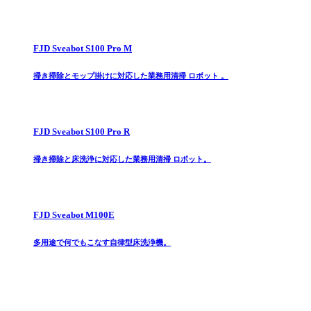
FJD Sveabot S100 Pro M
掃き掃除とモップ掛けに対応した業務用清掃 ロボット 。
FJD Sveabot S100 Pro R
掃き掃除と床洗浄に対応した業務用清掃 ロボット。
FJD Sveabot M100E
多用途で何でもこなす自律型床洗浄機。