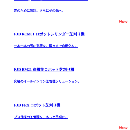
芝のために設計。さらにその先へ。
FJD RCM01 ロボットシリンダー芝刈り機
一本一本の刃に完璧を。隅々まで自動化を。
FJD RM21 多機能ロボット芝刈り機
究極のオールインワン芝管理ソリューション。
FJD FRX ロボット芝刈り機
プロ仕様の芝管理を、もっと手頃に。