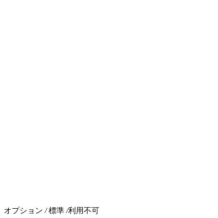
寸法（長さ × 幅 × 高さ）
オプション
/
標準
/
利用不可
300 * 190* 43（mm）