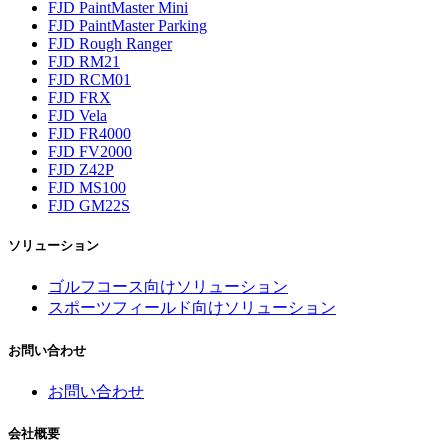
電源
FJD PaintMaster Mini
12V/24V DC
FJD PaintMaster Parking
FJD Rough Ranger
FJD RM21
FJD RCM01
FJD FRX
FJD Vela
FJD FR4000
サイズ
FJD FV2000
370*370*123 mm
FJD Z42P
対応信号
FJD MS100
GPSL1/L2,GLONASSL1/L2,BDSB1/B2/B3
FJD GM22S
ソリューション
ゴルフコース向けソリューション
スポーツフィールド向けソリューション
加速度計
0.5 mg
お問い合わせ
重力センサー
0.1°/s
お問い合わせ
電子コンパス
0.2°
会社概要
電源インターフェース