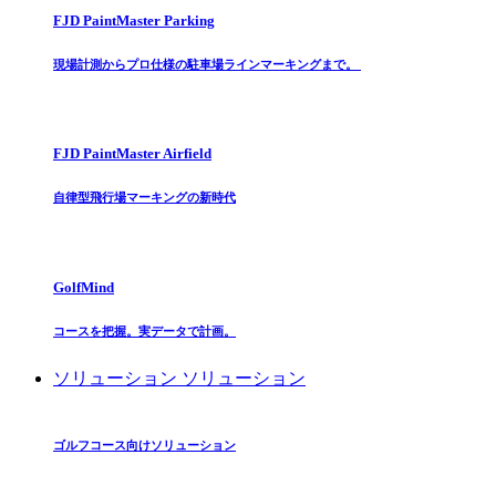
FJD PaintMaster Parking
現場計測からプロ仕様の駐車場ラインマーキングまで。
FJD PaintMaster Airfield
自律型飛行場マーキングの新時代
GolfMind
コースを把握。実データで計画。
ソリューション
ソリューション
ゴルフコース向けソリューション