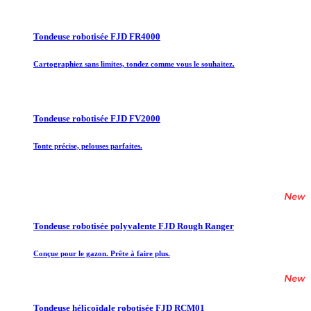
Tondeuse robotisée FJD FR4000
Cartographiez sans limites, tondez comme vous le souhaitez.
Tondeuse robotisée FJD FV2000
Tonte précise, pelouses parfaites.
Tondeuse robotisée polyvalente FJD Rough Ranger
Conçue pour le gazon. Prête à faire plus.
Tondeuse hélicoïdale robotisée FJD RCM01