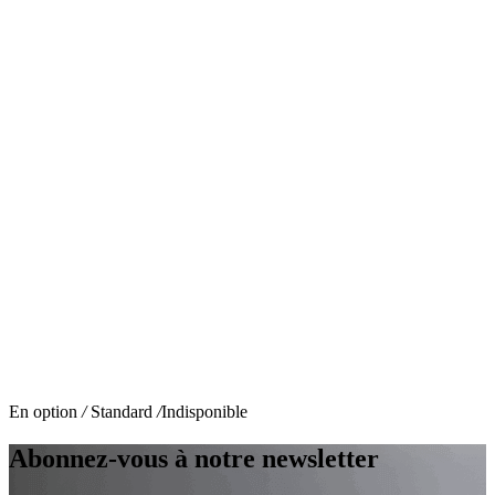
En option
/
Standard
/
Indisponible
Abonnez-vous à notre newsletter
Dimensions (L * l * H)