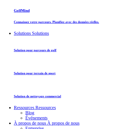
GolfMind
Connaissez votre parcours. Planifiez avec des données réelles.
Solutions
Solutions
Solution pour parcours de golf
Solution pour terrain de sport
Solution de nettoyage commercial
Ressources
Ressources
Blog
Événements
À propos de nous
À propos de nous
Entreprise