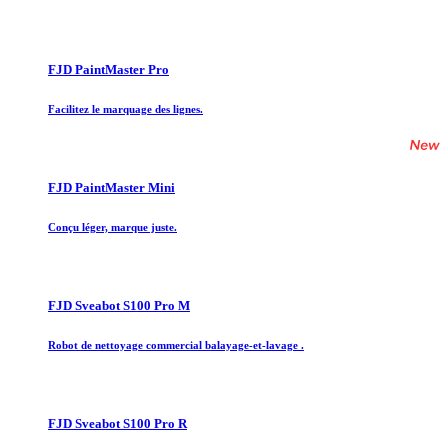
FJD PaintMaster Pro
Facilitez le marquage des lignes.
FJD PaintMaster Mini
Conçu léger, marque juste.
FJD Sveabot S100 Pro M
Robot de nettoyage commercial balayage-et-lavage .
FJD Sveabot S100 Pro R