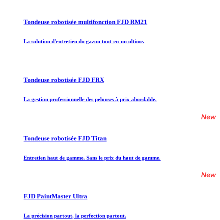
Tondeuse robotisée multifonction FJD RM21
La solution d'entretien du gazon tout-en-un ultime.
Tondeuse robotisée FJD FRX
La gestion professionnelle des pelouses à prix abordable.
Tondeuse robotisée FJD Titan
Entretien haut de gamme. Sans le prix du haut de gamme.
FJD PaintMaster Ultra
La précision partout, la perfection partout.