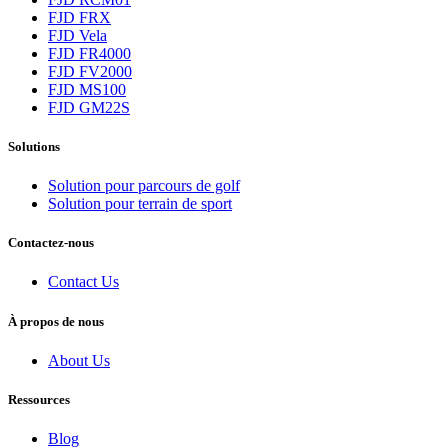
FJD FRX
FJD Vela
FJD FR4000
FJD FV2000
FJD MS100
Taille
FJD GM22S
370*370*123 mm
Sources prises en charge
Solutions
GPSL1/L2,GLONASSL1/L2,BDSB1/B2/B3
Solution pour parcours de golf
Solution pour terrain de sport
Contactez-nous
Contact Us
Accéléromètre
0.5 mg
À propos de nous
Capteur de gravité
0.1°/s
About Us
Boussole électronique
0.2°
Interface d'alimentation
Ressources
5V
Blog