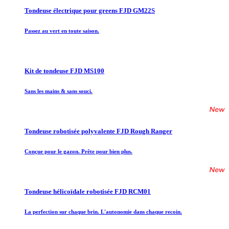
Tondeuse électrique pour greens FJD GM22S
Passez au vert en toute saison.
Kit de tondeuse FJD MS100
Sans les mains & sans souci.
Tondeuse robotisée polyvalente FJD Rough Ranger
Conçue pour le gazon. Prête pour bien plus.
Tondeuse hélicoïdale robotisée FJD RCM01
La perfection sur chaque brin. L'autonomie dans chaque recoin.