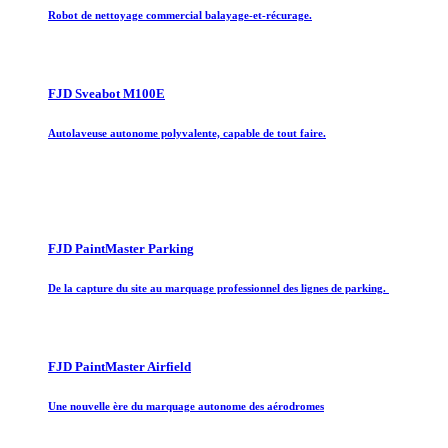
Robot de nettoyage commercial balayage-et-récurage.
FJD Sveabot M100E
Autolaveuse autonome polyvalente, capable de tout faire.
FJD PaintMaster Parking
De la capture du site au marquage professionnel des lignes de parking.
FJD PaintMaster Airfield
Une nouvelle ère du marquage autonome des aérodromes