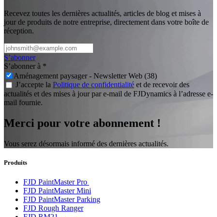
Recevez toutes les dernières actualités, articles de blog et mises à
jour de produits de notre entreprise, directement dans votre boîte de
réception.
S’abonner
S’abonner à
*
Aménagement paysager - Newsletter Web (38)
J’accepte la
Politique de confidentialité
et de recevoir des
actualités et des mises à jour par e-mail de FJDynamics à l’adresse e-
mail fournie.
Merci pour votre abonnement !
Vous serez désormais informé des dernières actualités.
Produits
FJD PaintMaster Pro
FJD PaintMaster Mini
FJD PaintMaster Parking
FJD Rough Ranger
FJD RM21