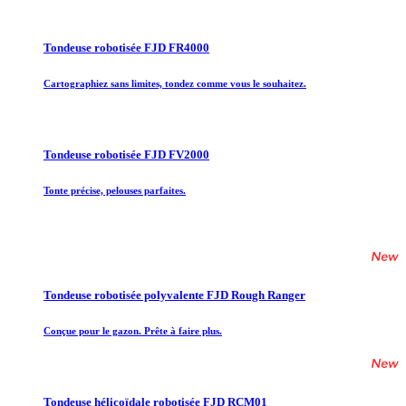
Tondeuse robotisée FJD FR4000
Cartographiez sans limites, tondez comme vous le souhaitez.
Tondeuse robotisée FJD FV2000
Tonte précise, pelouses parfaites.
Tondeuse robotisée polyvalente FJD Rough Ranger
Conçue pour le gazon. Prête à faire plus.
Tondeuse hélicoïdale robotisée FJD RCM01