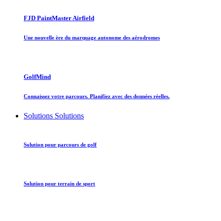
FJD PaintMaster Airfield
Une nouvelle ère du marquage autonome des aérodromes
GolfMind
Connaissez votre parcours. Planifiez avec des données réelles.
Solutions
Solutions
Solution pour parcours de golf
Solution pour terrain de sport