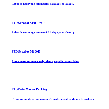
Robot de nettoyage commercial balayage-et-lavage .
FJD Sveabot S100 Pro R
Robot de nettoyage commercial balayage-et-récurage.
FJD Sveabot M100E
Autolaveuse autonome polyvalente, capable de tout faire.
FJD PaintMaster Parking
De la capture du site au marquage professionnel des lignes de parking.