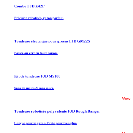
Combo FJD Z42P
Précision robotisée, gazon parfait.
Tondeuse électrique pour greens FJD GM22S
Passez au vert en toute saison.
Kit de tondeuse FJD MS100
Sans les mains & sans souci.
Tondeuse robotisée polyvalente FJD Rough Ranger
Conçue pour le gazon. Prête pour bien plus.