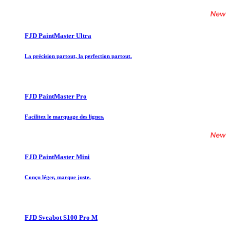
FJD PaintMaster Ultra
La précision partout, la perfection partout.
FJD PaintMaster Pro
Facilitez le marquage des lignes.
FJD PaintMaster Mini
Conçu léger, marque juste.
FJD Sveabot S100 Pro M