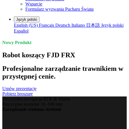
Wsparcie
Formularz wyzwania Pucharu Świata
Język polski
English (US)
Français
Deutsch
Italiano
日本語
Język polski
Español
Nowy Produkt
Robot koszący FJD FRX
Profesjonalne zarządzanie trawnikiem w
przystępnej cenie.
Umów prezentację
Pobierz broszurę
Precyzyjna nawigacja RTK & Vision
Precyzyjne koszenie 10–100 mm
Zarządzanie wieloma strefami