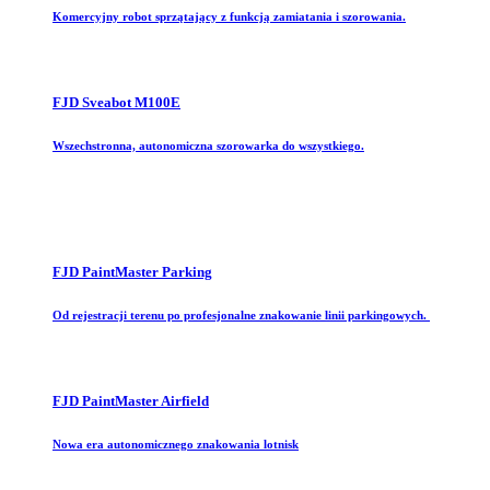
Komercyjny robot sprzątający z funkcją zamiatania i szorowania.
FJD Sveabot M100E
Wszechstronna, autonomiczna szorowarka do wszystkiego.
FJD PaintMaster Parking
Od rejestracji terenu po profesjonalne znakowanie linii parkingowych.
FJD PaintMaster Airfield
Nowa era autonomicznego znakowania lotnisk