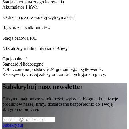
Stacja automatycznego ładowania
Akumulator 1 kWh
Ostrze tnące o wysokiej wytrzymałości
Ręczny znacznik punktów
Stacja bazowa FJD
Niezależny moduł antykradzieżowy
Opcjonalne /
Standard
/
Niedostępne
*Obliczono na podstawie 24-godzinnego użytkowania.
Rzeczywisty zasięg zależy od konkretnych godzin pracy.
Subskrybuj nasz newsletter
Otrzymuj najnowsze wiadomości, wpisy na blogu i aktualizacje
produktów naszej firmy, dostarczane bezpośrednio do Twojej
skrzynki odbiorczej.
Subskrybuj