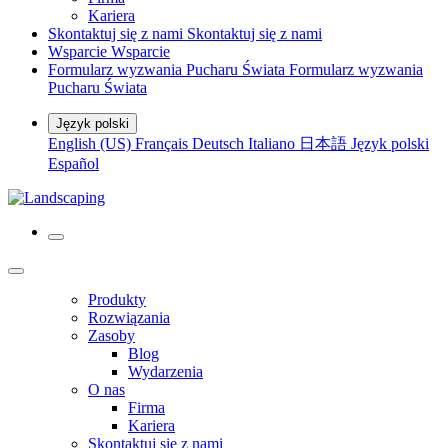
Kariera
Skontaktuj się z nami
Skontaktuj się z nami
Wsparcie
Wsparcie
Formularz wyzwania Pucharu Świata
Formularz wyzwania
Pucharu Świata
Język polski
English (US)
Français
Deutsch
Italiano
日本語
Język polski
Español
Produkty
Rozwiązania
Zasoby
Blog
Wydarzenia
O nas
Firma
Kariera
Skontaktuj się z nami