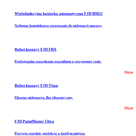
Wielofunkcyjna kosiarka automatyczna FJD RM21
Najlepsze kompleksowe rozwiązanie do pielęgnacji murawy.
Robot koszący FJD FRX
Profesjonalne zarządzanie trawnikiem w przystępnej cenie.
Robot koszący FJD Titan
Elitarna pielęgnacja. Bez elitarnej ceny.
FJD PaintMaster Ultra
Precyzja wszędzie, perfekcja w każdym miejscu.