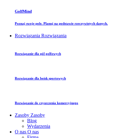
GolfMind
Poznaj swoje pole. Planuj na podstawie rzeczywistych danych.
Rozwiązania
Rozwiązania
Rozwiązanie dla pól golfowych
Rozwiązanie dla boisk sportowych
Rozwiązanie do czyszczenia komercyjnego
Zasoby
Zasoby
Blog
Wydarzenia
O nas
O nas
Firma