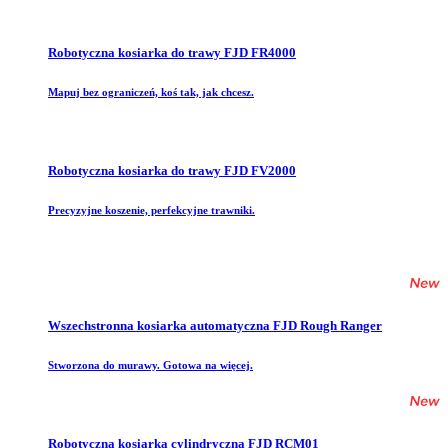
Robotyczna kosiarka do trawy FJD FR4000
Mapuj bez ograniczeń, koś tak, jak chcesz.
Robotyczna kosiarka do trawy FJD FV2000
Precyzyjne koszenie, perfekcyjne trawniki.
Wszechstronna kosiarka automatyczna FJD Rough Ranger
Stworzona do murawy. Gotowa na więcej.
Robotyczna kosiarka cylindryczna FJD RCM01