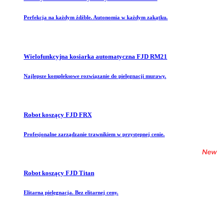
Perfekcja na każdym źdźble. Autonomia w każdym zakątku.
Wielofunkcyjna kosiarka automatyczna FJD RM21
Najlepsze kompleksowe rozwiązanie do pielęgnacji murawy.
Robot koszący FJD FRX
Profesjonalne zarządzanie trawnikiem w przystępnej cenie.
Robot koszący FJD Titan
Elitarna pielęgnacja. Bez elitarnej ceny.