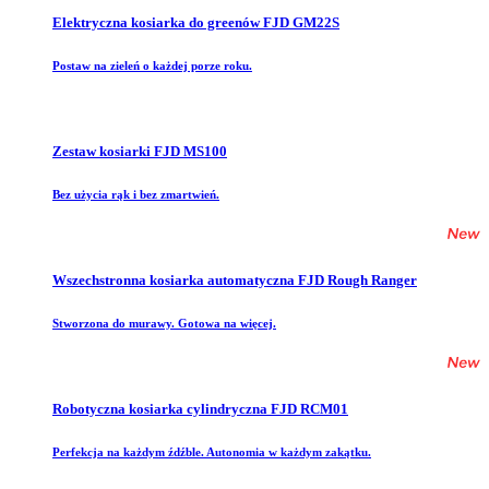
Elektryczna kosiarka do greenów FJD GM22S
Postaw na zieleń o każdej porze roku.
Zestaw kosiarki FJD MS100
Bez użycia rąk i bez zmartwień.
Wszechstronna kosiarka automatyczna FJD Rough Ranger
Stworzona do murawy. Gotowa na więcej.
Robotyczna kosiarka cylindryczna FJD RCM01
Perfekcja na każdym źdźble. Autonomia w każdym zakątku.