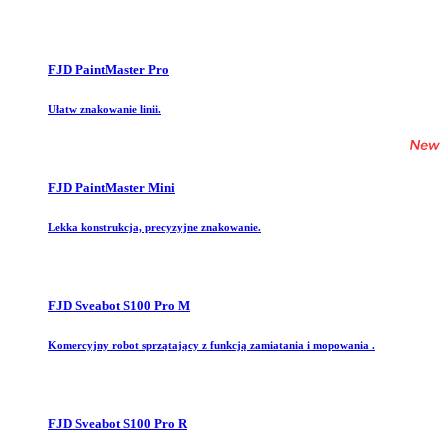
FJD PaintMaster Pro
Ułatw znakowanie linii.
FJD PaintMaster Mini
Lekka konstrukcja, precyzyjne znakowanie.
FJD Sveabot S100 Pro M
Komercyjny robot sprzątający z funkcją zamiatania i mopowania .
FJD Sveabot S100 Pro R