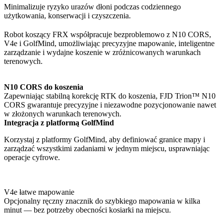
Minimalizuje ryzyko urazów dłoni podczas codziennego
użytkowania, konserwacji i czyszczenia.
Robot koszący FRX współpracuje bezproblemowo z N10 CORS,
V4e i GolfMind, umożliwiając precyzyjne mapowanie, inteligentne
zarządzanie i wydajne koszenie w zróżnicowanych warunkach
terenowych.
N10 CORS do koszenia
Zapewniając stabilną korekcję RTK do koszenia, FJD Trion™ N10
CORS gwarantuje precyzyjne i niezawodne pozycjonowanie nawet
w złożonych warunkach terenowych.
Integracja z platformą GolfMind
Korzystaj z platformy GolfMind, aby definiować granice mapy i
zarządzać wszystkimi zadaniami w jednym miejscu, usprawniając
operacje cyfrowe.
V4e łatwe mapowanie
Opcjonalny ręczny znacznik do szybkiego mapowania w kilka
minut — bez potrzeby obecności kosiarki na miejscu.