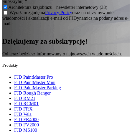
Subskrybuj
*
Architektura krajobrazu - newsletter internetowy (38)
Wyrażam zgodę na
Privacy Policy
oraz na otrzymywanie
wiadomości i aktualizacji e-mail od FJDynamics na podany adres e-
mail.
Dziękujemy za subskrypcję!
Od teraz będziesz informowany o najnowszych wiadomościach.
Produkty
FJD PaintMaster Pro
FJD PaintMaster Mini
FJD PaintMaster Parking
FJD Rough Ranger
FJD RM21
FJD RCM01
FJD FRX
FJD Vela
FJD FR4000
FJD FV2000
FJD MS100