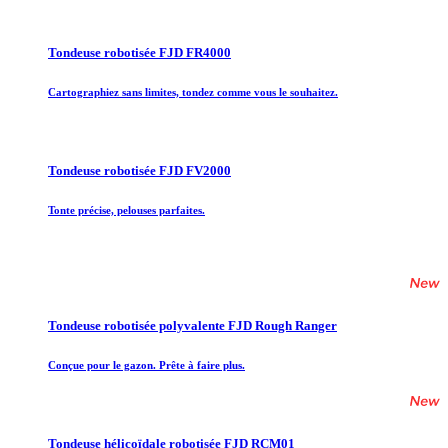
Tondeuse robotisée FJD FR4000
Cartographiez sans limites, tondez comme vous le souhaitez.
Tondeuse robotisée FJD FV2000
Tonte précise, pelouses parfaites.
Tondeuse robotisée polyvalente FJD Rough Ranger
Conçue pour le gazon. Prête à faire plus.
Tondeuse hélicoïdale robotisée FJD RCM01