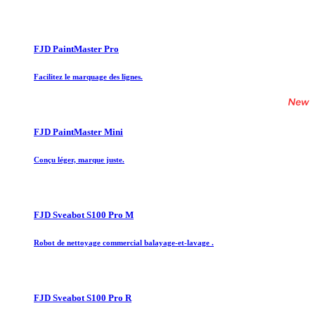
FJD PaintMaster Pro
Facilitez le marquage des lignes.
FJD PaintMaster Mini
Conçu léger, marque juste.
FJD Sveabot S100 Pro M
Robot de nettoyage commercial balayage-et-lavage .
FJD Sveabot S100 Pro R