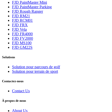
FJD PaintMaster Mini
FJD PaintMaster Parking
FJD Rough Ranger
FJD RM21
FJD RCM01
FJD FRX
FJD Vela
FJD FR4000
FJD FV2000
FJD MS100
FJD GM22S
Solutions
Solution pour parcours de golf
Solution pour terrain de sport
Contactez-nous
Contact Us
À propos de nous
About Us