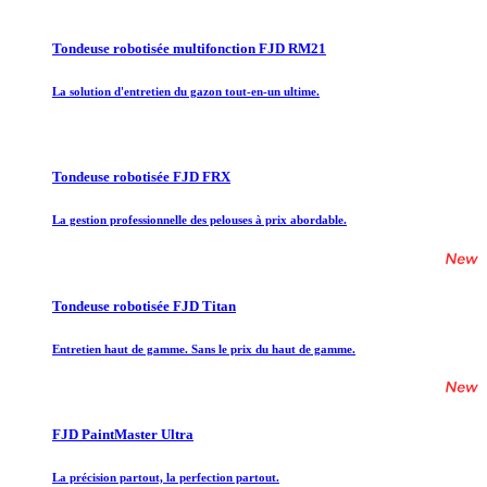
Tondeuse robotisée multifonction FJD RM21
La solution d'entretien du gazon tout-en-un ultime.
Tondeuse robotisée FJD FRX
La gestion professionnelle des pelouses à prix abordable.
Tondeuse robotisée FJD Titan
Entretien haut de gamme. Sans le prix du haut de gamme.
FJD PaintMaster Ultra
La précision partout, la perfection partout.