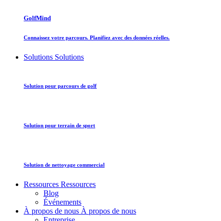
GolfMind
Connaissez votre parcours. Planifiez avec des données réelles.
Solutions
Solutions
Solution pour parcours de golf
Solution pour terrain de sport
Solution de nettoyage commercial
Ressources
Ressources
Blog
Événements
À propos de nous
À propos de nous
Entreprise