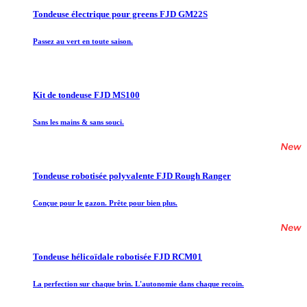
Tondeuse électrique pour greens FJD GM22S
Passez au vert en toute saison.
Kit de tondeuse FJD MS100
Sans les mains & sans souci.
Tondeuse robotisée polyvalente FJD Rough Ranger
Conçue pour le gazon. Prête pour bien plus.
Tondeuse hélicoïdale robotisée FJD RCM01
La perfection sur chaque brin. L'autonomie dans chaque recoin.