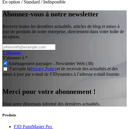
En option
/
Standard
/
Indisponible
Abonnez-vous à notre newsletter
Recevez toutes les dernières actualités, articles de blog et mises à
jour de produits de notre entreprise, directement dans votre boîte de
réception.
S’abonner
S’abonner à
*
Aménagement paysager - Newsletter Web (38)
J’accepte la
Privacy Policy
et de recevoir des actualités et des
mises à jour par e-mail de FJDynamics à l’adresse e-mail fournie.
Merci pour votre abonnement !
Vous serez désormais informé des dernières actualités.
Produits
FJD PaintMaster Pro