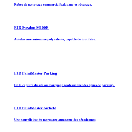
Robot de nettoyage commercial balayage-et-récurage.
FJD Sveabot M100E
Autolaveuse autonome polyvalente, capable de tout faire.
FJD PaintMaster Parking
De la capture du site au marquage professionnel des lignes de parking.
FJD PaintMaster Airfield
Une nouvelle ère du marquage autonome des aérodromes