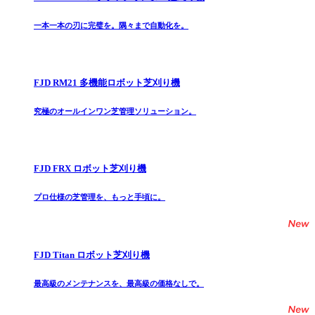
一本一本の刃に完璧を。隅々まで自動化を。
FJD RM21 多機能ロボット芝刈り機
究極のオールインワン芝管理ソリューション。
FJD FRX ロボット芝刈り機
プロ仕様の芝管理を、もっと手頃に。
FJD Titan ロボット芝刈り機
最高級のメンテナンスを、最高級の価格なしで。