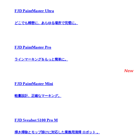
FJD PaintMaster Ultra
どこでも精密に、あらゆる場所で完璧に。
FJD PaintMaster Pro
ラインマーキングをもっと簡単に。
FJD PaintMaster Mini
軽量設計、正確なマーキング。
FJD Sveabot S100 Pro M
掃き掃除とモップ掛けに対応した業務用清掃 ロボット 。