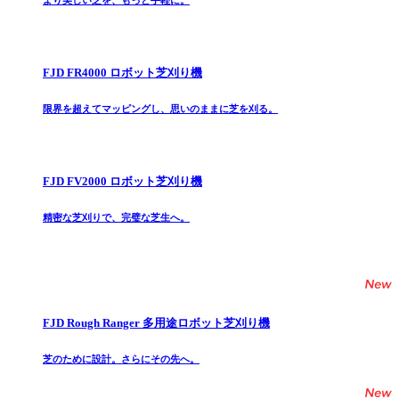
より美しい芝を、もっと手軽に。
FJD FR4000 ロボット芝刈り機
限界を超えてマッピングし、思いのままに芝を刈る。
FJD FV2000 ロボット芝刈り機
精密な芝刈りで、完璧な芝生へ。
FJD Rough Ranger 多用途ロボット芝刈り機
芝のために設計。さらにその先へ。