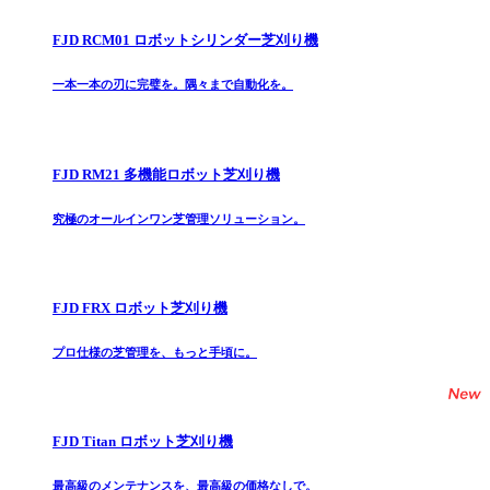
FJD RCM01 ロボットシリンダー芝刈り機
一本一本の刃に完璧を。隅々まで自動化を。
FJD RM21 多機能ロボット芝刈り機
究極のオールインワン芝管理ソリューション。
FJD FRX ロボット芝刈り機
プロ仕様の芝管理を、もっと手頃に。
FJD Titan ロボット芝刈り機
最高級のメンテナンスを、最高級の価格なしで。