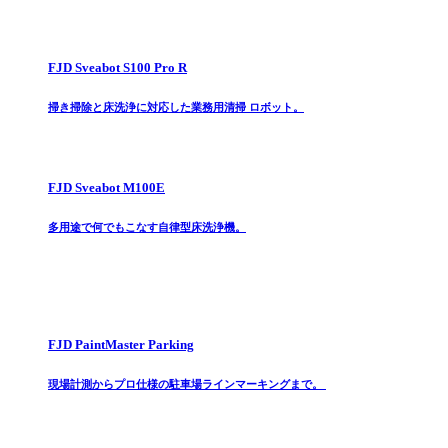
FJD Sveabot S100 Pro R
掃き掃除と床洗浄に対応した業務用清掃 ロボット。
FJD Sveabot M100E
多用途で何でもこなす自律型床洗浄機。
FJD PaintMaster Parking
現場計測からプロ仕様の駐車場ラインマーキングまで。