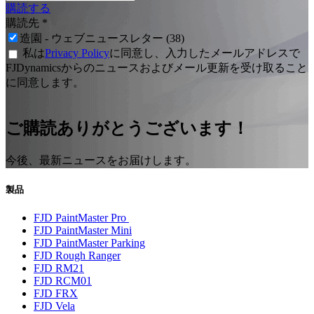
購読する
購読先
*
造園 - ウェブニュースレター (38)
私は
Privacy Policy
に同意し、入力したメールアドレスで
FJDynamicsからのニュースおよびメール更新を受け取ること
に同意します。
ご購読ありがとうございます！
今後、最新ニュースをお届けします。
製品
FJD PaintMaster Pro
FJD PaintMaster Mini
FJD PaintMaster Parking
FJD Rough Ranger
FJD RM21
FJD RCM01
FJD FRX
FJD Vela