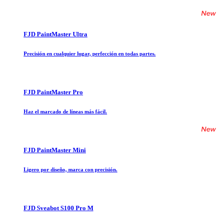
FJD PaintMaster Ultra
Precisión en cualquier lugar, perfección en todas partes.
FJD PaintMaster Pro
Haz el marcado de líneas más fácil.
FJD PaintMaster Mini
Ligero por diseño, marca con precisión.
FJD Sveabot S100 Pro M