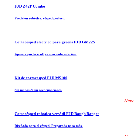
FJD Z42P Combo
Precisión robótica, césped perfecto.
Cortacésped eléctrico para greens FJD GM22S
Apuesta por lo ecológico en cada estación.
Kit de cortacésped FJD MS100
Sin manos & sin preocupaciones.
Cortacésped robótico versátil FJD Rough Ranger
Diseñado para el césped. Preparado para más.