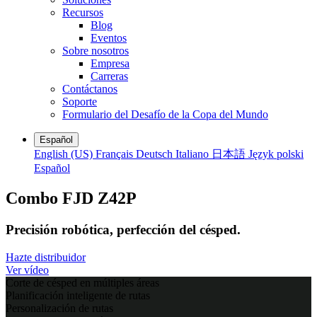
Recursos
Blog
Eventos
Sobre nosotros
Empresa
Carreras
Contáctanos
Soporte
Formulario del Desafío de la Copa del Mundo
Español
English (US)
Français
Deutsch
Italiano
日本語
Język polski
Español
Combo FJD Z42P
Precisión robótica, perfección del césped.
Hazte distribuidor
Ver vídeo
Corte de césped en múltiples áreas
Planificación inteligente de rutas
Personalización de rutas