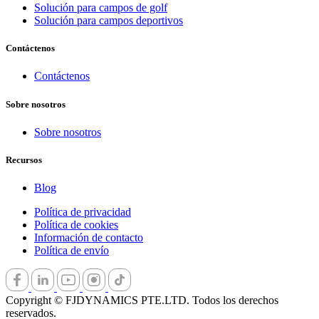
Solución para campos de golf
Octanaje de la gasolina
Solución para campos deportivos
92#
Capacidad de gasolina
Contáctenos
6L
Peso
Contáctenos
40 kg con el depósito lleno
Ruido
≤ 95 dB
Sobre nosotros
Dimensiones
275 × 180 × 40 mm
Sobre nosotros
Capacidad máxima de potencia con depósito lleno
7 kWh
Recursos
Potencia de salida
AC 220V
Blog
Política de privacidad
Política de cookies
Información de contacto
Política de envío
Copyright © FJDYNAMICS PTE.LTD. Todos los derechos
reservados.