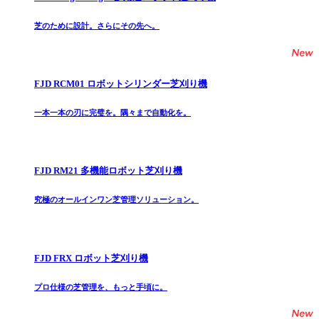
芝のために設計。さらにその先へ。
FJD RCM01 ロボットシリンダー芝刈り機
一本一本の刃に完璧を。隅々まで自動化を。
FJD RM21 多機能ロボット芝刈り機
究極のオールインワン芝管理ソリューション。
FJD FRX ロボット芝刈り機
プロ仕様の芝管理を、もっと手頃に。