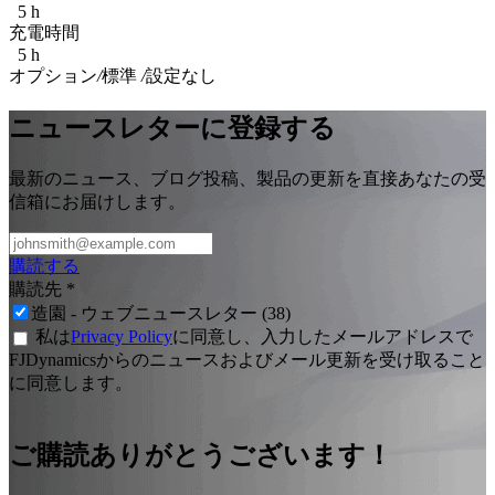
5 h
充電時間
5 h
​オプション
/
標準
/
設定なし
ニュースレターに登録する
最新のニュース、ブログ投稿、製品の更新を直接あなたの受
信箱にお届けします。
購読する
購読先
*
造園 - ウェブニュースレター (38)
私は
Privacy Policy
に同意し、入力したメールアドレスで
FJDynamicsからのニュースおよびメール更新を受け取ること
に同意します。
ご購読ありがとうございます！