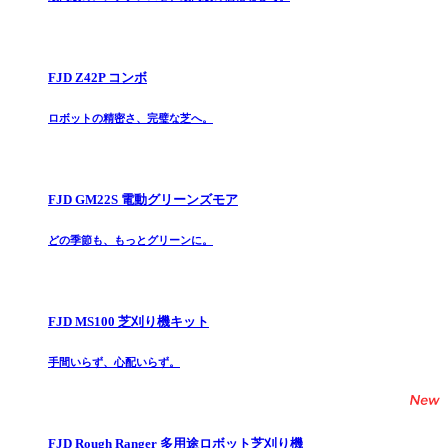
FJD Z42P コンボ
ロボットの精密さ、完璧な芝へ。
FJD GM22S 電動グリーンズモア
どの季節も、もっとグリーンに。
FJD MS100 芝刈り機キット
手間いらず、心配いらず。
FJD Rough Ranger 多用途ロボット芝刈り機